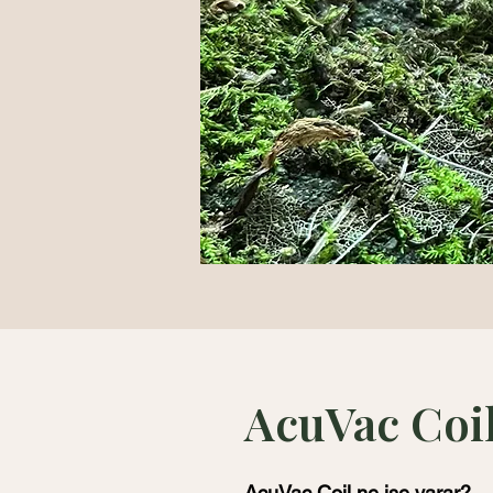
AcuVac Coil
AcuVac Coil ne işe yarar?