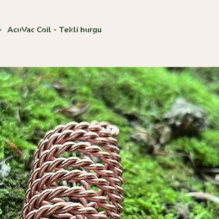
AcuVac Coil - Tekli burgu
Eğitimler
Üyelikler
Hakkımızda
Gruplar