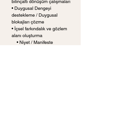
bilinçaltı dönüşüm çalışmaları
• Duygusal Dengeyi 
destekleme / Duygusal 
blokajları çözme
• İçsel farkındalık ve gözlem 
alanı oluşturma
    • Niyet / Manifeste 
Çalışmalarında güçlendirici 
unsur
🔹
 Empowerment Cubit
Daha çok 
güç, alan tutma ve 
spiritüel genişleme
 ile 
ilişkilendirilir.
• Pineal aktivasyon/ Psişik 
beceriler / Astral 