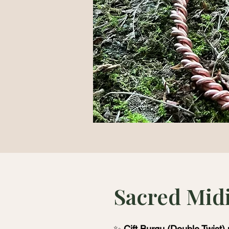
Sacred Midi
✨
 Çift Burgu (Double Twist) 