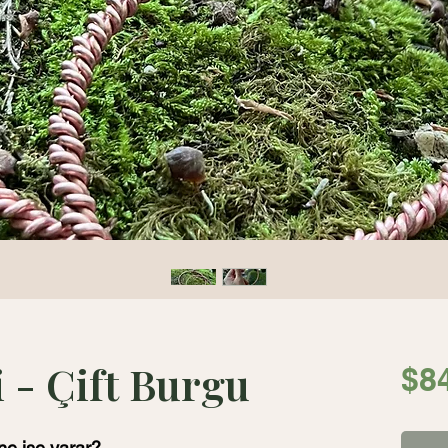
 - Çift Burgu
$8
ne işe yarar?